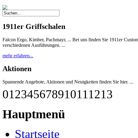
1911er Griffschalen
Falcon Ergo, Kimber, Pachmayr, ... Bei uns finden Sie 1911er Custom 
verschiedenen Ausführungen. ...
mehr erfahren...
Aktionen
Spannende Angebote, Aktionen und Neuigkeiten finden Sie hier. ...
0
1
2
3
4
5
6
7
8
9
10
11
12
13
mehr erfahren...
G-M1911 A1-45 RBF
Hauptmenü
Diese einzigartige Pistole wurde nach deutschen Qualitätsstandards
qualitätsgeprüft und getestet. Sie entspricht weitestgehend dem Origina
Startseite
mehr erfahren...