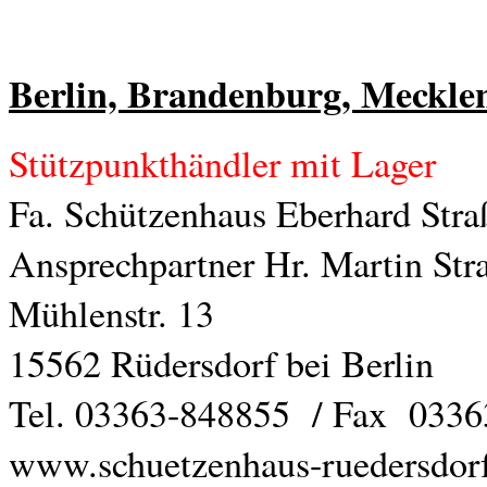
Spezial - Glock Matchläufe
Spezial Glockmatchläufe Die hochpräzisen ALPHA WOLF Glock Läufe
in unserer Rubrik " Glock Tuning Teile"
Berlin, Brandenburg, Meckl
mehr erfahren...
Stützpunkthändler mit Lager
Fa. Schützenhaus Eberhard Stra
Ansprechpartner Hr. Martin Str
Mühlenstr. 13
15562 Rüdersdorf bei Berlin
Tel. 03363-848855 / Fax 033
www.schuetzenhaus-ruedersdor