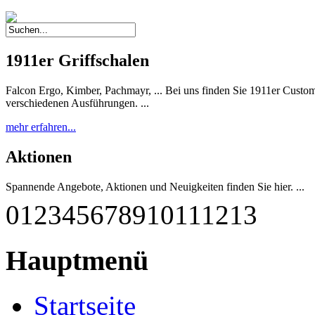
1911er Griffschalen
Falcon Ergo, Kimber, Pachmayr, ... Bei uns finden Sie 1911er Custom 
verschiedenen Ausführungen. ...
mehr erfahren...
Aktionen
Spannende Angebote, Aktionen und Neuigkeiten finden Sie hier. ...
0
1
2
3
4
5
6
7
8
9
10
11
12
13
mehr erfahren...
G-M1911 A1-45 RBF
Hauptmenü
Diese einzigartige Pistole wurde nach deutschen Qualitätsstandards
qualitätsgeprüft und getestet. Sie entspricht weitestgehend dem Origina
Startseite
mehr erfahren...