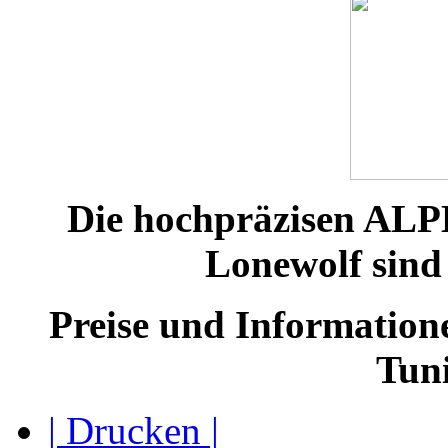
mehr erfahren...
RBF Pro Shooter
IPSC Match-Pistole Gefertigt auf CNC Maschinen /CAS /CAM ISO 900
auch im Test CALIBER Magazin Ausgabe 2/2016 ...
mehr erfahren...
RBF Target MK V
Die hochpräzisen AL
Sie ist der Nachfolger der legendären RBF TARGET Serie. Diese einzi
Lonewolf sind 
und eignet sich hervorragend für verschiedenste Disziplinen größerer 
mehr erfahren...
Preise und Information
RBF Target Wechselsystem
Tuni
1911er Match-Wechselsysteme mit Schlittenfanghebel, Ausstoßer und 
mehr erfahren...
| Drucken |