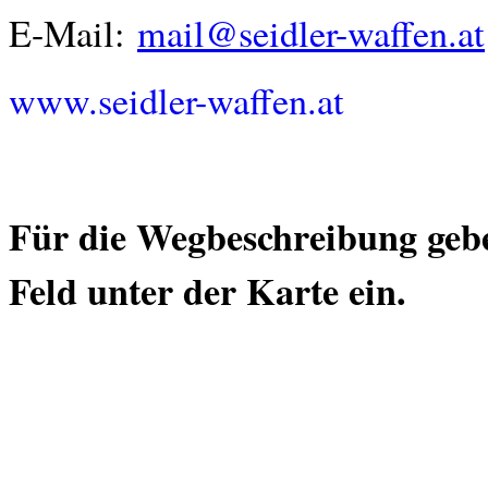
Spezial - Glock Matchläufe
E-Mail:
mail@seidler-waffen.at
Spezial Glockmatchläufe Die hochpräzisen ALPHA WOLF Glock Läufe
in unserer Rubrik " Glock Tuning Teile"
www.seidler-waffen.at
mehr erfahren...
Für die Wegbeschreibung geben
Feld unter der Karte ein.