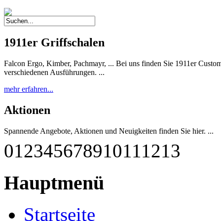
1911er Griffschalen
Falcon Ergo, Kimber, Pachmayr, ... Bei uns finden Sie 1911er Custom 
verschiedenen Ausführungen. ...
mehr erfahren...
Aktionen
Spannende Angebote, Aktionen und Neuigkeiten finden Sie hier. ...
0
1
2
3
4
5
6
7
8
9
10
11
12
13
mehr erfahren...
G-M1911 A1-45 RBF
Hauptmenü
Diese einzigartige Pistole wurde nach deutschen Qualitätsstandards
qualitätsgeprüft und getestet. Sie entspricht weitestgehend dem Origina
Startseite
mehr erfahren...