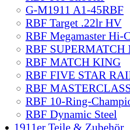
mit Schutz-Hülse , , Schlitten komplett Schwarz Plasma-Beschichtet..
G-M1911 A1-45RBF
mehr erfahren...
RBF Target .22lr HV
RBF Match Grip
RBF Megamaster Hi-
Falcon Ergo, Kimber, Pachmayr, ... Bei uns finden Sie 1911er Custom 
verschiedenen Ausführungen. ...
RBF SUPERMATCH 
mehr erfahren...
RBF MATCH KING
RBF MegaMaster Hi-Cap
RBF FIVE STAR RAI
Modell RBF Megamaster Hi-Cap 6" Longslide Kaliber .45 ACP oder 
RBF-Hi-Cap, vorne mit Checkering, mit Rail, Magazin- Trichter Abzu
RBF MASTERCLAS
mehr erfahren...
RBF 10-Ring-Champi
RBF Pro Match
RBF Dynamic Steel
Momentan nur noch ein Stück lieferbar - Ausführung Schwarz-P
1911er Teile & Zubehör
9mmLuger oder .45ACP Lauf 6" Konus-Match Lauf/ Bull Barrel mit Ra