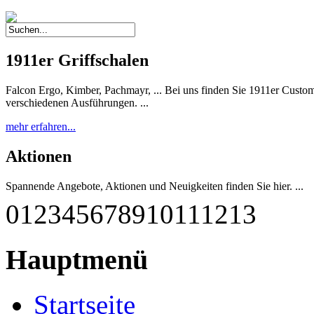
1911er Griffschalen
Falcon Ergo, Kimber, Pachmayr, ... Bei uns finden Sie 1911er Custom 
verschiedenen Ausführungen. ...
mehr erfahren...
Aktionen
Spannende Angebote, Aktionen und Neuigkeiten finden Sie hier. ...
0
1
2
3
4
5
6
7
8
9
10
11
12
13
mehr erfahren...
G-M1911 A1-45 RBF
Hauptmenü
Diese einzigartige Pistole wurde nach deutschen Qualitätsstandards
qualitätsgeprüft und getestet. Sie entspricht weitestgehend dem Origina
Startseite
mehr erfahren...