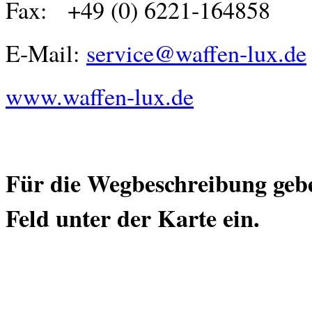
Spezial - Glock Matchläufe
Fax: +49 (0) 6221-164858
Spezial Glockmatchläufe Die hochpräzisen ALPHA WOLF Glock Läufe
in unserer Rubrik " Glock Tuning Teile"
E-Mail:
service@waffen-lux.de
mehr erfahren...
www.waffen-lux.de
Für die Wegbeschreibung geben
Feld unter der Karte ein.