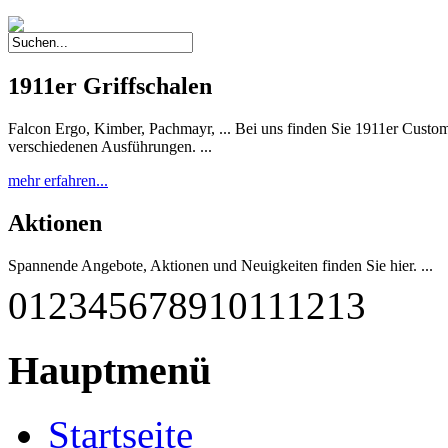
1911er Griffschalen
Falcon Ergo, Kimber, Pachmayr, ... Bei uns finden Sie 1911er Custom 
verschiedenen Ausführungen. ...
mehr erfahren...
Aktionen
Spannende Angebote, Aktionen und Neuigkeiten finden Sie hier. ...
0
1
2
3
4
5
6
7
8
9
10
11
12
13
mehr erfahren...
G-M1911 A1-45 RBF
Hauptmenü
Diese einzigartige Pistole wurde nach deutschen Qualitätsstandards
qualitätsgeprüft und getestet. Sie entspricht weitestgehend dem Origina
Startseite
mehr erfahren...