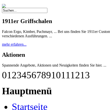
1911er Griffschalen
Falcon Ergo, Kimber, Pachmayr, ... Bei uns finden Sie 1911er Custom 
verschiedenen Ausführungen. ...
mehr erfahren...
Aktionen
Spannende Angebote, Aktionen und Neuigkeiten finden Sie hier. ...
0
1
2
3
4
5
6
7
8
9
10
11
12
13
mehr erfahren...
G-M1911 A1-45 RBF
Hauptmenü
Diese einzigartige Pistole wurde nach deutschen Qualitätsstandards
qualitätsgeprüft und getestet. Sie entspricht weitestgehend dem Origina
Startseite
mehr erfahren...