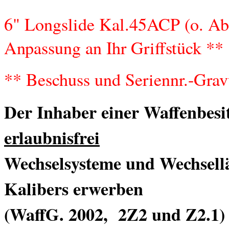
Spezial - Glock Matchläufe
6" Longslide Kal.45ACP (o. Ab
Spezial Glockmatchläufe Die hochpräzisen ALPHA WOLF Glock Läufe
in unserer Rubrik " Glock Tuning Teile"
Anpassung an Ihr Griffstück **
mehr erfahren...
** Beschuss und Seriennr.-Gra
Der Inhaber einer Waffenbesitz
erlaubnisfrei
Wechselsysteme und Wechsellä
Kalibers erwerben
(WaffG. 2002, 2Z2 und Z2.1)