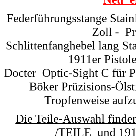
Spezial - Glock Matchläufe
Spezial Glockmatchläufe Die hochpräzisen ALPHA WOLF Glock Läufe
Federführungsstange Stainl
in unserer Rubrik " Glock Tuning Teile"
Zoll - P
mehr erfahren...
Schlittenfanghebel lang St
1911er Pistol
Docter Optic-Sight C für 
Böker Prüzisions-Ölst
Tropfenweise aufz
Die Teile-Auswahl finden
/TEILE und 1911