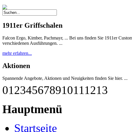
1911er Griffschalen
Falcon Ergo, Kimber, Pachmayr, ... Bei uns finden Sie 1911er Custom 
verschiedenen Ausführungen. ...
mehr erfahren...
Aktionen
Spannende Angebote, Aktionen und Neuigkeiten finden Sie hier. ...
0
1
2
3
4
5
6
7
8
9
10
11
12
13
mehr erfahren...
G-M1911 A1-45 RBF
Hauptmenü
Diese einzigartige Pistole wurde nach deutschen Qualitätsstandards
qualitätsgeprüft und getestet. Sie entspricht weitestgehend dem Origina
Startseite
mehr erfahren...